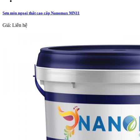
Sơn mịn ngoại thất cao cấp Nanomax MN11
Giá: Liên hệ