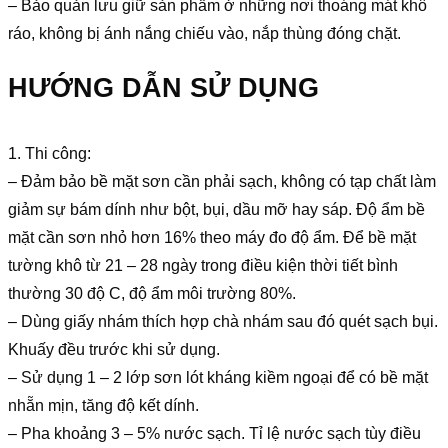
– Bảo quản lưu giữ sản phẩm ở những nơi thoáng mát khô
ráo, không bị ánh nắng chiếu vào, nắp thùng đóng chặt.
HƯỚNG DẪN SỬ DỤNG
1. Thi công:
– Đảm bảo bề mặt sơn cần phải sạch, không có tạp chất làm
giảm sự bám dính như bột, bụi, dầu mỡ hay sáp. Độ ẩm bề
mặt cần sơn nhỏ hơn 16% theo máy đo độ ẩm. Để bề mặt
tường khô từ 21 – 28 ngày trong điều kiện thời tiết bình
thường 30 độ C, độ ẩm môi trường 80%.
– Dùng giấy nhám thích hợp chà nhám sau đó quét sạch bụi.
Khuấy đều trước khi sử dụng.
– Sử dụng 1 – 2 lớp sơn lót kháng kiềm ngoại để có bề mặt
nhẵn mịn, tăng độ kết dính.
– Pha khoảng 3 – 5% nước sạch. Tỉ lệ nước sạch tùy điều