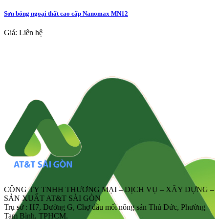
Sơn bóng ngoại thất cao cấp Nanomax MN12
Giá: Liên hệ
CÔNG TY TNHH THƯƠNG MẠI – DỊCH VỤ – XÂY DỰNG –
SẢN XUẤT AT&T SÀI GÒN
Trụ sở : H7, Đường G, Chợ đầu mối nông sản Thủ Đức, Phường
Tam Bình, TPHCM.