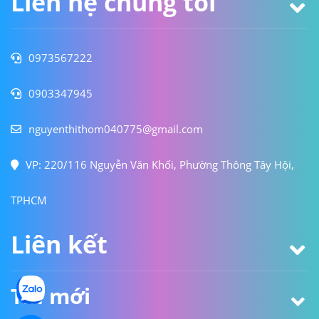
Liên hệ chúng tôi
0973567222
0903347945
nguyenthithom040775@gmail.com
VP: 220/116 Nguyễn Văn Khối, Phường Thông Tây Hội,
TPHCM
Liên kết
Tin mới