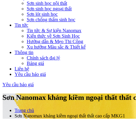
Sơn sinh học nội thất
Sơn sinh học ngoại thất
Sơn lót sinh học
Sơn chống thấm sinh học
Tin tức
Tin tức & Sự kiện Nanomax
Kiến thức về Sơn Sinh Học
Hướng dẫn & Mẹo Thi Công
Xu hướng Màu sắc & Thiết kế
Thông tin
Chính sách đại lý
Bảng giá
Liên hệ
Yêu cầu báo giá
Yêu cầu báo giá
Sơn Nanomax kháng kiềm ngoại thất thất
Trang chủ
Sơn Nanomax kháng kiềm ngoại thất thất cao cấp MKG1