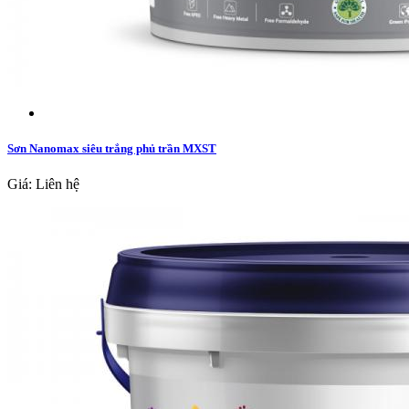
Sơn Nanomax siêu trắng phủ trần MXST
Giá: Liên hệ