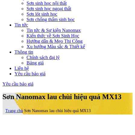
Sơn sinh học nội thất
Sơn sinh học ngoại thất
Sơn lót sinh học
Sơn chống thấm sinh học
Tin tức
Tin tức & Sự kiện Nanomax
Kiến thức về Sơn Sinh Học
Hướng dẫn & Mẹo Thi Công
Xu hướng Màu sắc & Thiết kế
Thông tin
Chính sách đại lý
Bảng giá
Liên hệ
Yêu cầu báo giá
Yêu cầu báo giá
Sơn Nanomax lau chùi hiệu quả MX13
Trang chủ
Sơn Nanomax lau chùi hiệu quả MX13