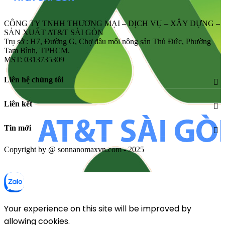
CÔNG TY TNHH THƯƠNG MẠI – DỊCH VỤ – XÂY DỰNG –
SẢN XUẤT AT&T SÀI GÒN
Trụ sở : H7, Đường G, Chợ đầu mối nông sản Thủ Đức, Phường
Tam Bình, TPHCM.
MST: 0313735309
Liên hệ chúng tôi
Liên kết
Tin mới
Copyright by @ sonnanomaxvn.com - 2025
Your experience on this site will be improved by
allowing cookies.