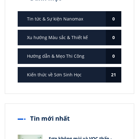
Tin tức & Sự kiện Nanomax
0
Xu hướng Màu sắc & Thiết kế
0
Hướng dẫn & Mẹo Thi Công
0
Kiến thức về Sơn Sinh Học
21
Tin mới nhất
Sơn không mùi và VOC thấp -