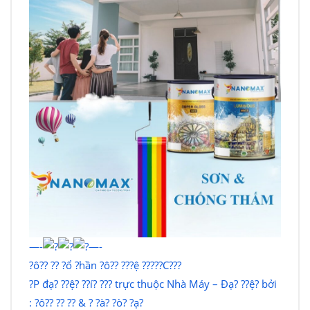
—-
—-
?ô?? ?? ?ổ ?hần ?ô?? ???ệ ?????C???
?P đạ? ??ệ? ??í? ??? trực thuộc Nhà Máy – Đạ? ??ệ? bởi
: ?ô?? ?? ?? & ? ?à? ?ò? ?ạ?