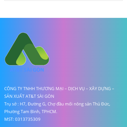
CÔNG TY TNHH THƯƠNG MẠI – DỊCH VỤ – XÂY DỰNG –
SẢN XUẤT AT&T SÀI GÒN
Trụ sở : H7, Đường G, Chợ đầu mối nông sản Thủ Đức,
Phường Tam Bình, TPHCM.
MST: 0313735309