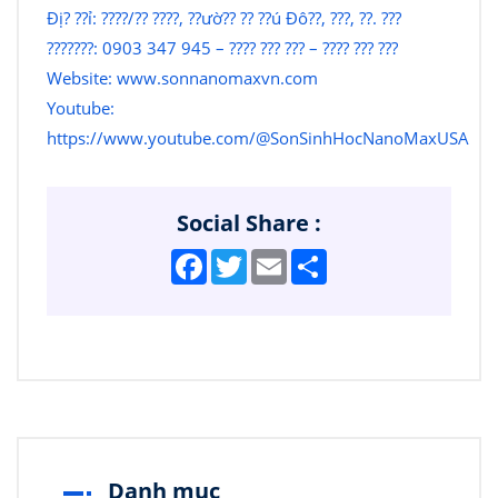
Đị? ??ỉ: ????/?? ????, ??ườ?? ?? ??ú Đô??, ???, ??. ???
???????: 0903 347 945 – ???? ??? ??? – ???? ??? ???
Website:
www.sonnanomaxvn.com
Youtube:
https://www.youtube.com/@SonSinhHocNanoMaxUSA
Social Share :
Facebook
Twitter
Email
Share
Danh mục