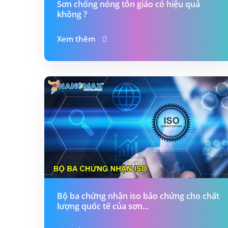
Sơn chống nóng tôn giáo có hiệu quả
không ?
Xem thêm
Bộ ba chứng nhận iso bảo chứng cho chất
lượng quốc tế của sơn...