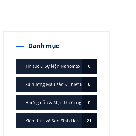
Danh mục
Tin tức & Sự kiện Nanomax
0
Xu hướng Màu sắc & Thiết kế
0
Hướng dẫn & Mẹo Thi Công
0
Kiến thức về Sơn Sinh Học
21