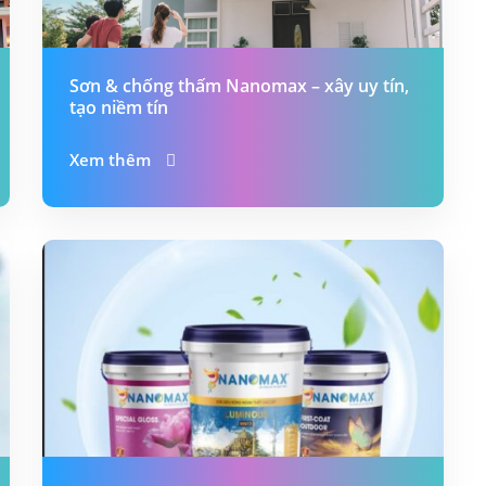
Sơn & chống thấm Nanomax – xây uy tín,
tạo niềm tín
Xem thêm