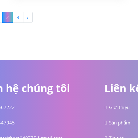
2
3
›
n hệ chúng tôi
Liên k
567222
Giới thiệu
347945
Sản phẩm