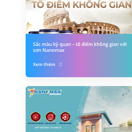
Sắc màu kỳ quan – tô điểm không gian với
sơn Nanomax
Xem thêm