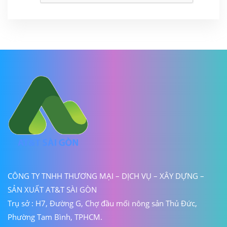
CÔNG TY TNHH THƯƠNG MẠI – DỊCH VỤ – XÂY DỰNG –
SẢN XUẤT AT&T SÀI GÒN
Trụ sở : H7, Đường G, Chợ đầu mối nông sản Thủ Đức,
Phường Tam Bình, TPHCM.