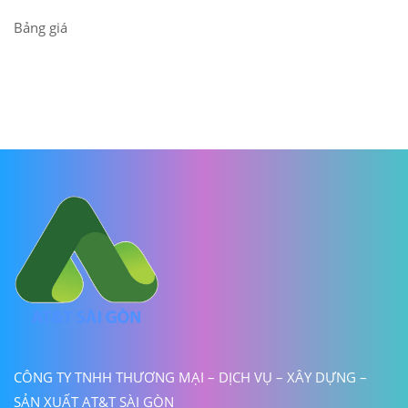
Bảng giá
CÔNG TY TNHH THƯƠNG MẠI – DỊCH VỤ – XÂY DỰNG –
SẢN XUẤT AT&T SÀI GÒN